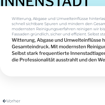
INNENSTADT
Witterung, Abgase und Umwelteinflüsse hinterl
Innenstadtlagen stellen kein Problem dar. Das E
schnell sichtbare Spuren und mindern den Gesam
repräsentative Außenwirkung, die Professionalität ausstr
modernsten Reinigungsverfahren reinigen wir bi
Fassaden gründlich, sicher und effizient. Selbst st
Witterung, Abgase und Umwelteinflüsse h
Gesamteindruck. Mit modernsten Reinigungs
Selbst stark frequentierte Innenstadtlage
die Professionalität ausstrahlt und den Wer
Vorher