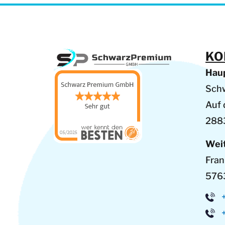
KO
Hau
Sch
Auf
288
Wei
Fran
576