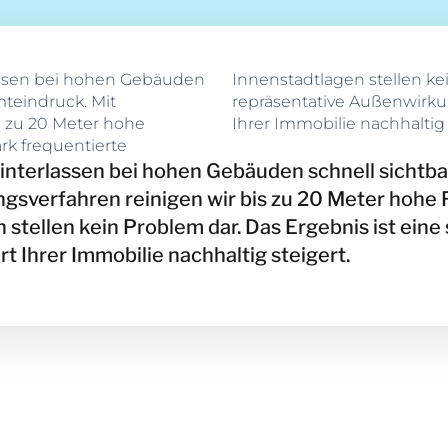
assen bei hohen Gebäuden
rgebnis ist eine saubere,
teindruck. Mit
ahlt und den Wert
s zu 20 Meter hohe
Ihrer Immobilie nachhaltig 
ark frequentierte
interlassen bei hohen Gebäuden schnell sichtb
verfahren reinigen wir bis zu 20 Meter hohe Fa
n stellen kein Problem dar. Das Ergebnis ist ei
t Ihrer Immobilie nachhaltig steigert.