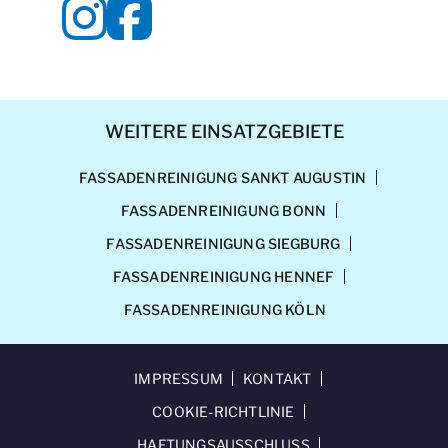
ng 
un
d -
Be
sc
hic
WEITERE EINSATZGEBIETE
ht
un
FASSADENREINIGUNG SANKT AUGUSTIN
g 
FASSADENREINIGUNG BONN
ste
ht 
FASSADENREINIGUNG SIEGBURG
no
FASSADENREINIGUNG HENNEF
ch 
FASSADENREINIGUNG KÖLN
an
IMPRESSUM
KONTAKT
COOKIE-RICHTLINIE
HAFTUNGSAUSSCHLUSS