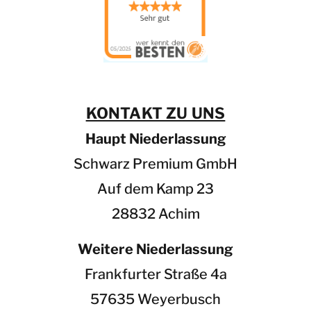
er
un
un
d 
g 
die 
er
Lei
bra
stu
cht
ng 
.
!
KONTAKT ZU UNS
Pr
rv
Haupt Niederlassung
eis 
m
/ 
Schwarz Premium GmbH
Lei
Auf dem Kamp 23
stu
ng 
28832 Achim
de
rze
Weitere Niederlassung
it 
Frankfurter Straße 4a
to
p
57635 Weyerbusch
Di