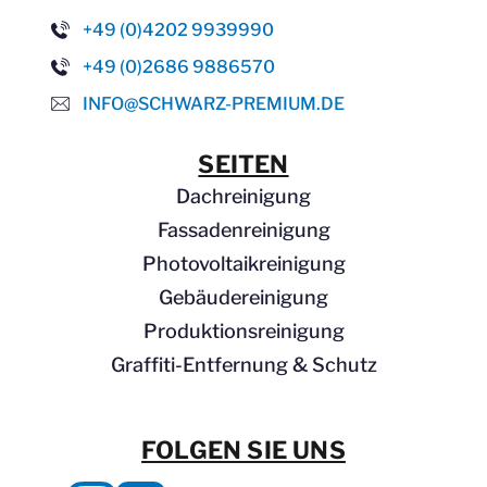
e 
+49 (0)4202 9939990
zu
+49 (0)2686 9886570
ge
sa
INFO@SCHWARZ-PREMIUM.DE
gt
e 
SEITEN
Te
Dachreinigung
stfl
äc
Fassadenreinigung
he 
Photovoltaikreinigung
für 
Gebäudereinigung
Fa
Produktionsreinigung
ss
ad
Graffiti-Entfernung & Schutz
en
-
Rei
FOLGEN SIE UNS
niu