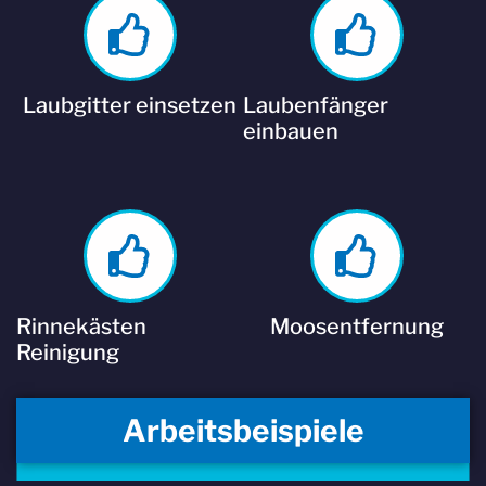
Laubgitter einsetzen
Laubenfänger
einbauen
Rinnekästen
Moosentfernung
Reinigung
Arbeitsbeispiele
Experten für Dachrinnenreinigung